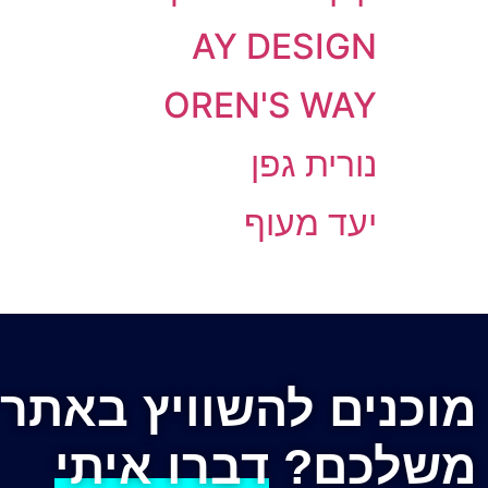
AY DESIGN
OREN'S WAY
נורית גפן
יעד מעוף
מוכנים להשוויץ באתר
משלכם?
דברו איתי